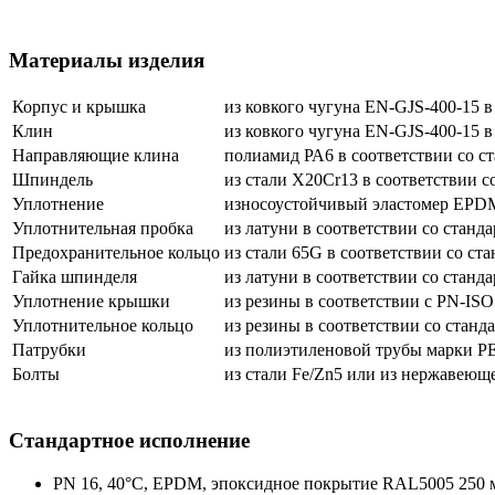
Материалы изделия
Корпус и крышка
из ковкого чугуна EN-GJS-400-15 
Клин
из ковкого чугуна EN-GJS-400-15 
Направляющие клина
полиамид РА6 в соответствии со с
Шпиндель
из стали Х20Сr13 в соответствии с
Уплотнение
износоустойчивый эластомер EPD
Уплотнительная пробка
из латуни в соответствии со станд
Предохранительное кольцо
из стали 65G в соответствии со ст
Гайка шпинделя
из латуни в соответствии со станд
Уплотнение крышки
из резины в соответствии с PN-ISO
Уплотнительное кольцо
из резины в соответствии со станд
Патрубки
из полиэтиленовой трубы марки РЕ
Болты
из стали Fe/Zn5 или из нержавеющ
Стандартное исполнение
PN 16, 40°C, EPDM, эпоксидное покрытие RAL5005 250 м